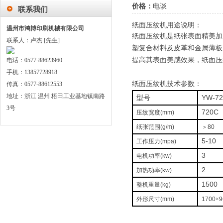
价格：
电谈
联系我们
纸面压纹机用途
说明：
温州市鸿博印刷机械有限公司
纸面压纹机
是纸张表面精美加
联系人：卢杰 [先生]
塑复合材料及皮革和金属薄板
提高其表面美感效果，
纸面压
电话：0577-88623960
手机：13857728918
纸面压纹机
技术参数：
传真：0577-88612553
地址：浙江 温州 梧田工业基地镇南路
YW-72
型号
3号
720C
压纹宽度
(mm)
纸张范围
(g/m)
＞
80
5-10
工作压力
(mpa)
3
电机功率
(kw)
2
加热功率
(kw)
1500
整机重量
(kg)
外形尺寸
(mm)
1700
×
9